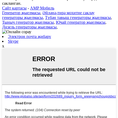
сакланган.
Сайт картасы
-
AMP Мобиль
Генератор җыелмасы
,
Әйләнә-тирә мохитне саклау
генераторы җыелмасы
,
Түбән тавыш генераторы җыелмасы
,
Тыныч генератор җыелмасы
,
Ючай генератор җыелмасы
,
Дизель генераторы җыелмасы
,
Электрон почта җибәрү
Skype
x