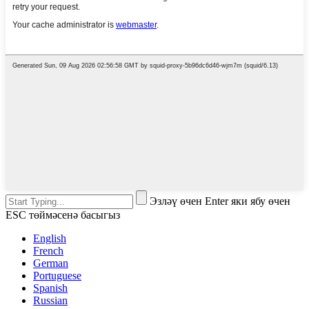
Эзләү өчен Enter яки ябу өчен
ESC төймәсенә басыгыз
English
French
German
Portuguese
Spanish
Russian