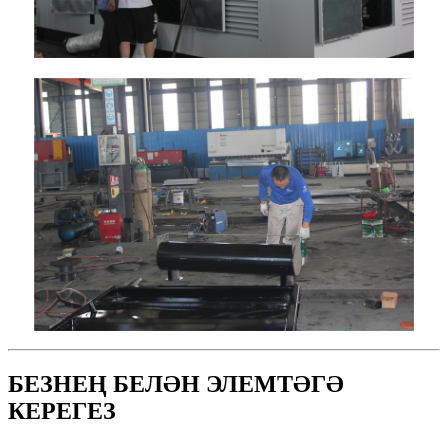
БЕЗНЕҢ БЕЛӘН ЭЛЕМТӘГӘ
КЕРЕГЕЗ