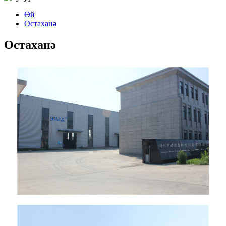
Өй
Остаханә
Остаханә