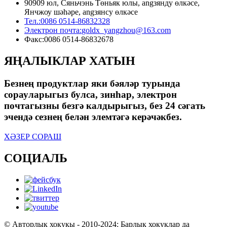
90909 юл, Сяньчэнь Төньяк юлы, angзянду өлкәсе,
Янчжоу шәһәре, angзянсу өлкәсе
Тел.:
0086 0514-86832328
Электрон почта:
goldx_yangzhou@163.com
Факс:
0086 0514-86832678
ЯҢАЛЫКЛАР ХАТЫН
Безнең продуктлар яки бәяләр турында
сорауларыгыз булса, зинһар, электрон
почтагызны безгә калдырыгыз, без 24 сәгать
эчендә сезнең белән элемтәгә керәчәкбез.
ХӘЗЕР СОРАШ
СОЦИАЛЬ
© Авторлык хокукы - 2010-2024: Барлык хокуклар да