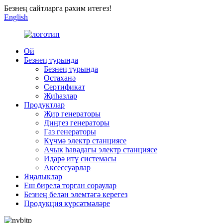
Безнең сайтларга рәхим итегез!
English
Өй
Безнең турында
Безнең турында
Остаханә
Сертификат
Җиһазлар
Продуктлар
Җир генераторы
Диңгез генераторы
Газ генераторы
Күчмә электр станциясе
Ачык һавадагы электр станциясе
Идарә итү системасы
Аксессуарлар
Яңалыклар
Еш бирелә торган сораулар
Безнең белән элемтәгә керегез
Продукция күрсәтмәләре