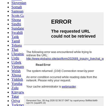
Slovenian
Somali
Samoan
Scots Gaelic
Shona
Sindhi
Sundanese
Swahili
Tajik
Tamil
Telugu
Thai
Ukrainian
Urdu
Uzbek
Vietnamese
Welsh
Xhosa
Yiddish
Yoruba
Zulu
Kinyarwanda
Tatar
Oriya
Turkmen